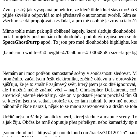
Zvuk pestrý jak vysypaná popelnice, ze které tihle kluci staví možná 
přijde skvělé a odpovídá to mé představě o autonomní tvorbě. Sám se 
všechno se dá propojovat a zvládat, a pro mě osobně je zrovna tato č
Mimo tohle mám pak spíš oblíbené kapely, které sleduju dlouhodobě a
metal projekty poslouchám dlouhodobě a podobným způsobem se drží
SpaceGhostPurrp
apod. To jsou pro mně dlouhodobé highlights, kte
[bandcamp width=350 height=470 album=4100048585 size=large bgcol=
Nemám ani moc potřebu samostatné scény v současnosti sledovat. Musí
proměnilo, začal jsem řešit elektroniku, zpětně objevuju s obrovsk
zjišťuju, že je to strašně zajímavý svět, který jsem jako dítě ignoro
ale i možná méně známé věci – např. Christopher DeLaurenti, což
americké jaderné elektrárny, kde on v podstatě jenom prochází tím šíl
se kterým jsem se setkal, protože to, co tam nahrál, je pro mě nepoc
náhodně někde narazil, nějak to se mnou zarezonovalo a držím se toh
Určitě nejsem žádný fanatický nerd, kterej sleduje a mapuje scény. 
a jak žiju. Občas ke mně doputuje přes přítelkyni nebo kamarády tip 
[soundcloud url=“https://api.soundcloud.com/tracks/310120125″ 