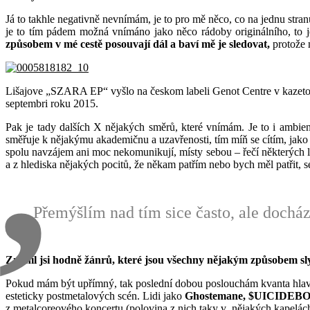
Já to takhle negativně nevnímám, je to pro mě něco, co na jednu stran
je to tím pádem možná vnímáno jako něco rádoby originálního, to j
způsobem v mé cestě posouvají dál a baví mě je sledovat,
protože n
Lišajove „SZARA EP“ vyšlo na českom labeli Genot Centre v kazet
septembri roku 2015.
Pak je tady dalších X nějakých směrů, které vnímám. Je to i ambien
směřuje k nějakýmu akademičnu a uzavřenosti, tím míň se cítím, jako 
spolu navzájem ani moc nekomunikují, místy sebou – řečí některých l
a z hlediska nějakých pocitů, že někam patřím nebo bych měl patřit, se
Přemýšlím nad tím sice často, ale docház
Zmínil jsi hodně žánrů, které jsou všechny nějakým způsobem sly
Pokud mám být upřímný, tak poslední dobou poslouchám kvanta hlavně 
esteticky postmetalových scén. Lidi jako
Ghostemane, $UICIDE
z metalcoreového koncertu (polovina z nich taky v nějakých kapelách h