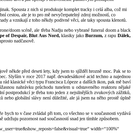
inak. Spousta z nich si produkuje komplet tracky i celá alba, což mi
ní cestou, ale je to pro mě nevyčerpatelný zdroj možností, co
ady a vznikají z toho někdy podivné věci, ale taky spousta klenotů.
 drone/doom scéně, ale třeba Nadju nebo vybrané funeral doom a black
pe of Despair, Blut Aus Nord,
klasiky jako
Burzum,
z
rapu
Dälek,
aprosto nadčasově.
vě někde před deseti lety, kdy jsem to sjížděl hrozně moc. Pak se to
ůbec. Slyším v roce 2017 např. devadesátkové acid techno a najednou
nu rád klasické věci typu Francisca Lópeze a dalších ikon, pak mě baví
 úžasnou nahrávku průchodu tunelem u odstaveného reaktoru nějaké
ní postprodukcí je třeba toto jeden z nejsilnějších zvukových zážitků,
ů nebo globální slávy není důležité, ale já jsem na něho prostě úplně
e bych to v čase zvládal při tom, co všechno se v současnosti vydává
hně udržuju pozornost nad současností snad jen tímhle způsobem.
ow_user=true&show_reposts=false&visual=true“ width=“100%“