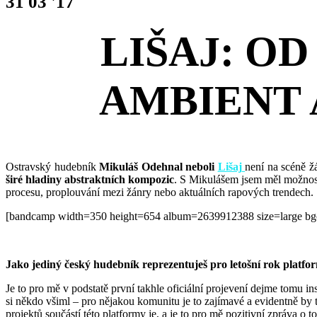
31 03 '17
LIŠAJ: O
AMBIENT 
Ostravský hudebník
Mikuláš Odehnal neboli
Lišaj
není na scéně 
širé hladiny abstraktních kompozic
. S Mikulášem jsem měl možnost
procesu, proplouvání mezi žánry nebo aktuálních rapových trendech.
[bandcamp width=350 height=654 album=2639912388 size=large bgco
Jako jediný
český hudebník reprezentuješ pro letošní rok platfo
Je to pro mě v podstatě první takhle oficiální projevení dejme tomu 
si někdo všiml – pro nějakou komunitu je to zajímavé a evidentně by
projektů součástí této platformy je, a je to pro mě pozitivní zpráva o 