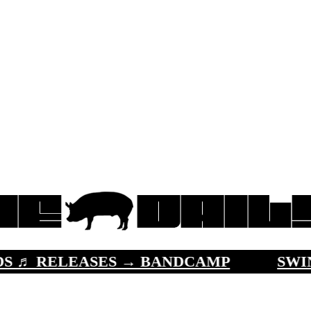
 RELEASES → BANDCAMP
SWINECL