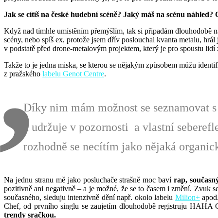
Jak se cítíš na české hudební scéně? Jaký máš na scénu náhled? C
Když nad tímhle umístěním přemýšlím, tak si připadám dlouhodobě na 
scény, nebo spíš ex, protože jsem dřív poslouchal kvanta metalu, hrá
v podstatě před drone-metalovým projektem, který je pro spoustu lidí 
Takže to je jedna miska, se kterou se nějakým způsobem můžu identifik
z pražského
labelu Genot Centre
.
Díky nim mám možnost se seznamovat s ř
a udržuje v pozornosti a vlastní seberefl
rozhodně se necítím jako nějaká organick
Na jednu stranu mě jako posluchače strašně moc baví
rap, současn
pozitivně ani negativně – a je možné, že se to časem i změní. Zvuk s
současného, sleduju intenzivně dění např. okolo labelu
Milion+
apod.
Chef, od prvního singlu se zaujetím dlouhodobě registruju HAHA C
trendy sračkou.