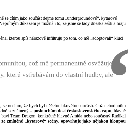
čně se cítím jako součást dejme tomu „undergroundové“, kytarové
 Nepřímým důkazem je možná i to, že jsme se tady dneska sešli a hraju
na, kterou spíš nárazově infiltruju po tom, co mě „adoptovali“ kluci
komunitou, což mě permanentně osvěžuje
ry, které vstřebávám do vlastní hudby, ale
ju, se necítím, že bych byl něčeho takového součástí. Což nehodnotím
m hodně seznámený –
poslouchám dost československého rapu
, hlavně
dně baví Team Dragon, konkrétně hlavně Amida nebo současný Radikal
vě ze zmíněné „kytarové“ scény, opovrhuje jako nějakou hloupou