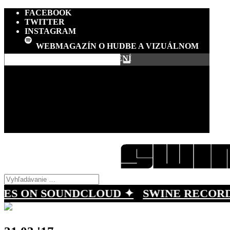
FACEBOOK
TWITTER
INSTAGRAM
ROZHOVORY
SK/CZ HUDBA
UDALOSTI A FESTIVALY
PREMIÉRY A RECENZIE
SVET
UMENIE
ENGLISH SECTION
SWINE AGENCY
KONTAKT
ON SOUNDCLOUD ✦
SWINE RECORDS ♬