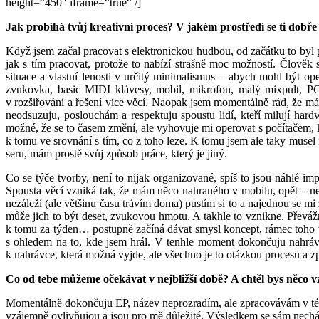
height=“450″ iframe=“true“ /]
Jak probíhá tvůj kreativní proces? V jakém prostředí se ti dobře
Když jsem začal pracovat s elektronickou hudbou, od začátku to byl 
jak s tím pracovat, protože to nabízí strašně moc možností. Člově
situace a vlastní lenosti v určitý minimalismus – abych mohl být o
zvukovka, basic MIDI klávesy, mobil, mikrofon, malý mixpult, PC
v rozšiřování a řešení více věcí. Naopak jsem momentálně rád, že 
neodsuzuju, poslouchám a respektuju spoustu lidí, kteří milují hard
možné, že se to časem změní, ale vyhovuje mi operovat s počítačem, kt
k tomu ve srovnání s tím, co z toho leze. K tomu jsem ale taky musel
seru, mám prostě svůj způsob práce, který je jiný.
Co se týče tvorby, není to nijak organizované, spíš to jsou náhlé i
Spousta věcí vzniká tak, že mám něco nahraného v mobilu, opět – nes
nezáleží (ale většinu času trávím doma) pustím si to a najednou se m
může jich to být deset, zvukovou hmotu. A takhle to vznikne. Převáž
k tomu za týden… postupně začíná dávat smysl koncept, rámec toho vš
s ohledem na to, kde jsem hrál. V tenhle moment dokončuju nahrávku
k nahrávce, která možná vyjde, ale všechno je to otázkou procesu a zp
Co od tebe můžeme očekávat v nejbližší době? A chtěl bys něco v
Momentálně dokončuju EP, název neprozradím, ale zpracovávám v té hu
vzájemně ovlivňujou a jsou pro mě důležité. Výsledkem se sám nechá