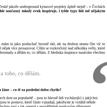
jí české jakože underground kytarové projekty úplně stejně – v Čechách
hle současný mladý zvuk inspiruje, i tyhle typy lidí mě nějakým
, mám to jako posluchač hrozně rád, ale na druhou stranu čím víc to
 nějak více prosazovat. Cítím se rozkročený nad několika světy, které
dohromady a dělám to, co dělám. Z hlediska inspirace nasávám všechno
ta toho, co dělám.
žánr – co tě za poslední dobu chytlo?
dost na popularitě – jsou to hlavně lidi vycházející z jakýchsi
sou to postavy, které často vypadají, jakobyste je vytáhli někde
všechno taví a jak operují s neuvěřitelně punkovým přístupem.