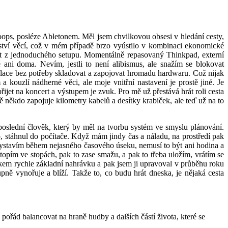
oops, posléze Abletonem. Měl jsem chvilkovou obsesi v hledání cesty,
žství věcí, což v mém případě brzo vyústilo v kombinaci ekonomické
ěnit z jednoduchého setupu. Momentálně repasovaný Thinkpad, externí
ni doma. Nevím, jestli to není alibismus, ale snažím se blokovat
lace bez potřeby skladovat a zapojovat hromadu hardwaru. Což nijak
 kouzlí nádherné věci, ale moje vnitřní nastavení je prostě jiné. Je
ijet na koncert a výstupem je zvuk. Pro mě už přestává hrát roli cesta
 někdo zapojuje kilometry kabelů a desítky krabiček, ale teď už na to
 poslední člověk, který by měl na tvorbu systém ve smyslu plánování.
, stáhnul do počítače. Když mám jindy čas a náladu, na prostředí pak
u vystavím během nejasného časového úseku, nemusí to být ani hodina a
opím ve stopách, pak to zase smažu, a pak to třeba uložím, vrátím se
lkem rychle základní nahrávku a pak jsem ji upravoval v průběhu roku
ně vynořuje a blíží. Takže to, co budu hrát dneska, je nějaká cesta
řád balancovat na hraně hudby a dalších částí života, které se