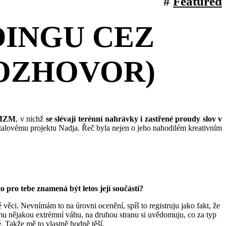
Featured
DINGU CEZ
ROZHOVOR)
MZM
, v nichž
se slévají terénní nahrávky i zastřené proudy slov v
talovému projektu Nadja. Řeč byla nejen o jeho nahodilém kreativním
 pro tebe znamená být letos její součástí?
věci. Nevnímám to na úrovni ocenění, spíš to registruju jako fakt, že
omu nějakou extrémní váhu, na druhou stranu si uvědomuju, co za typ
é. Takže mě to vlastně hodně těší.