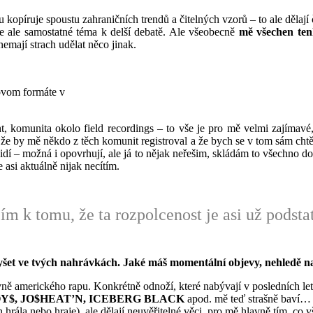
u kopíruje spoustu zahraničních trendů a čitelných vzorů – to ale děla
e ale samostatné téma k delší debatě. Ale všeobecně
mě všechen ten
emají strach udělat něco jinak.
ovom formáte v
t, komunita okolo field recordings – to vše je pro mě velmi zajímavé
že by mě někdo z těch komunit registroval a že bych se v tom sám chtěl
idí – možná i opovrhují, ale já to nějak neřešim, skládám to všechno 
 asi aktuálně nijak necítím.
ím k tomu, že ta rozpolcenost je asi už podsta
šet ve tvých nahrávkách. Jaké máš momentální objevy, nehledě na 
amerického rapu. Konkrétně odnoží, které nabývají v posledních letech 
BOY$, JO$HEAT’N, ICEBERG BLACK
apod. mě teď strašně baví… j
rála nebo hraje), ale dělají neuvěřitelné věci, pro mě hlavně tím, co 