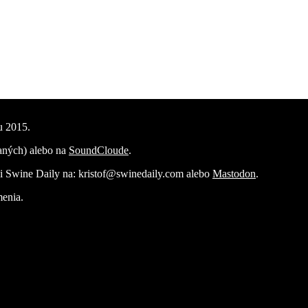
u 2015.
vaných) alebo na
SoundCloude
.
vi Swine Daily na: kristof@swinedaily.com alebo
Mastodon
.
menia.