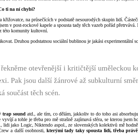
o ti na ní chybí?
křižovatce, na průsečících v podstatě nesourodých skupin lidí. Částe
l jsem v post-rockové kapele a spousta tady těch vazeb pořád přetrvává.
z této komunity kultovní.
ovat. Druhou podstatnou sociální bublinou je jakási experimentální scé
ekněme otevřenější i kritičtější uměleckou 
exi. Pak jsou další žánrové až subkulturní smě
á součást těch scén.
ý trap sound
atd., ale tím, co dělám, jakkoliv to do toho asi absorbu
e vyvíjí a tohle je třeba pro mě strašně zajímavá sféra, se kterou jse
, lidi jako Logic, Niktendo aspol., ze slovenských kolektivů mě ho
rew a další osobnosti,
kterými tady taky spousta lidí, třeba prá