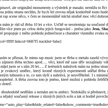
špinavé, ale originální monumenty a výsledek je masakr, nemůžu to říct j
na jednu stranu necítím, že bych šel zrovna nějak konkrétně touto hudeb
ást rap scene něco, v čem se momentálně míchá strašně moc věcí dohrom
 mám je rád už třeba 10 let a více. Určitě se neorientuju na současné
m více jmen po celou dobu jejich fungování – jména jako
Jesu, Sha
ré propojuje z mého pohledu jedinečnost a charakter vlastního zvuku n
ffffff linkcol=0687f5 tracklist=false]
m se přiznat, že mimo rap music jsem se třeba u metalu zasekl vývojo
ým zájmem třeba techno apod…. věci, které mě zase dřív nezajímaly v
val, míjel jsem se s ním 20 let…. Z terénních nahrávek mám na jednu stra
 je zvukový umělec, který kromě různých experimentů udělal třeba
eným tubusem a to, co tam slyší a nahrává, je neuvěřitelné. I s minimál
hopitelné. A třeba zrovna toto je jméno, které možná z pohledu žebříčk
o doteď.
To dlouhodobě nedělám a nemám ani tu ambici. Nedokážu si představit, ž
na nějaký současný release z různých jiných scén a tak si hodně povrc
params=“auto_play=false&hide_related=false&show_comments=true&sh