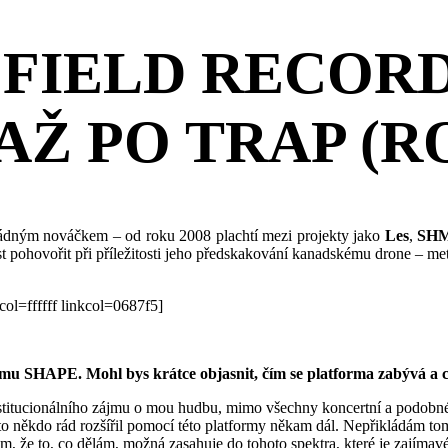
D FIELD RECOR
AŽ PO TRAP (
žádným nováčkem – od roku 2008 plachtí mezi projekty jako
Les
,
SH
 pohovořit při příležitosti jeho předskakování kanadskému drone – me
l=ffffff linkcol=0687f5]
rmu SHAPE. Mohl bys krátce objasnit, čím se platforma zabývá a co
institucionálního zájmu o mou hudbu, mimo všechny koncertní a podobné 
 to někdo rád rozšířil pomocí této platformy někam dál. Nepřikládám t
tom, že to, co dělám, možná zasahuje do tohoto spektra, které je zajímav