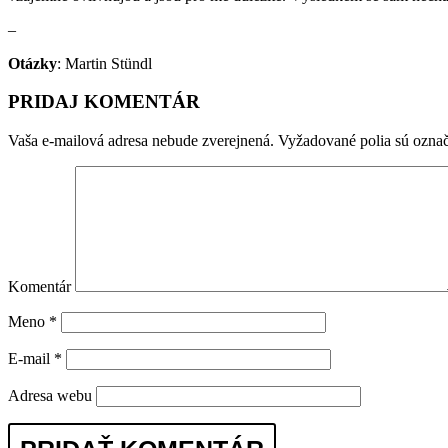
–
Otázky
: Martin Stündl
PRIDAJ KOMENTÁR
Vaša e-mailová adresa nebude zverejnená.
Vyžadované polia sú ozna
Komentár
Meno
*
E-mail
*
Adresa webu