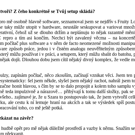
 tvoří? Z čeho konkrétně se Tvůj setup skládá?
pro mě osobně hlavně software, seznamoval jsem se nejdřív s Fruity L
k se taky může utopit v hardware, neustále seskupovat a variovat mno
perativní, čehož už se dlouho držím a neplánuju to nějak razantně m
 repro a tím asi končím. Nechci být zavalený věcma – na koncertě a
mám počítač plus software a v něm de facto neomezené možnosti manipu
ware způsob práce, jedou i v čistém analogu neuvěřitelným způsobem a
erý můžu používat i v práci, a setupem, který můžu sbalit do batohu, př
 nějak dojít. Dlouhou dobu jsem cítil nějaký divný komplex, že vedle mě
mpulzy, zapínám počítač, něco zkouším, začínají vznikat věci. Jsem ten
ystematicky: šel jsem někde, slyšel jsem nějaký rachot, nahrál jsem to
i začne honit hlavou, s čím by se to dalo propojit a kolem toho sampl
ně teda impulzivně a nárazově… přibývají k tomu další složky, pak se t
eho.. zajímavé je, že u Szara to postupovalo tak, že jsem vytvořil ce
, ale cestu k ní lemuje hraní na akcích a tak se výsledek spíš postup
racování toho, co mě ještě potká.
zkázat na závěr?
dbě opět pro mě nějak důležité prostředí a vazby k němu. Snažím se po
m překvapit.