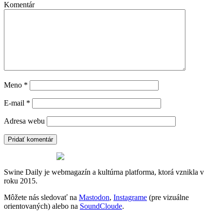
Komentár
Meno
*
E-mail
*
Adresa webu
Swine Daily je webmagazín a kultúrna platforma, ktorá vznikla v
roku 2015.
Môžete nás sledovať na
Mastodon
,
Instagrame
(pre vizuálne
orientovaných) alebo na
SoundCloude
.