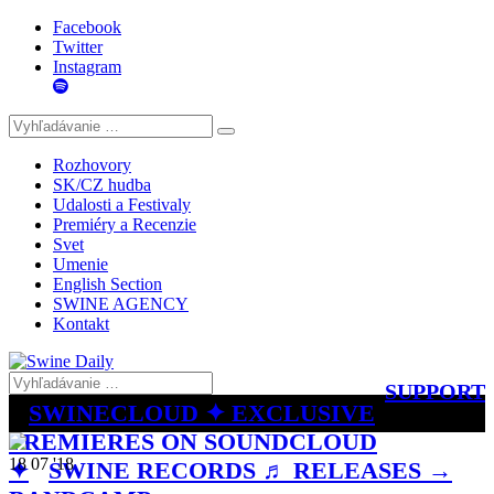
Facebook
Twitter
Instagram
Rozhovory
SK/CZ hudba
Udalosti a Festivaly
Premiéry a Recenzie
Svet
Umenie
English Section
SWINE AGENCY
Kontakt
SUPPORT
SWINECLOUD ✦ EXCLUSIVE
PREMIERES ON SOUNDCLOUD
18 07 '18
✦
SWINE RECORDS ♬ RELEASES →