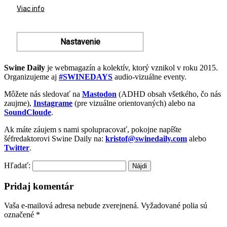
Swine Daily
je webmagazín a kolektív, ktorý vznikol v roku 2015.
Organizujeme aj
#SWINEDAYS
audio-vizuálne eventy.
Môžete nás sledovať na
Mastodon
(ADHD obsah všetkého, čo nás
zaujme),
Instagrame
(pre vizuálne orientovaných) alebo na
SoundCloude
.
Ak máte záujem s nami spolupracovať, pokojne napíšte
šéfredaktorovi Swine Daily na:
kristof@swinedaily.com
alebo
Twitter
.
Hľadať:
Pridaj komentár
Vaša e-mailová adresa nebude zverejnená.
Vyžadované polia sú
označené
*