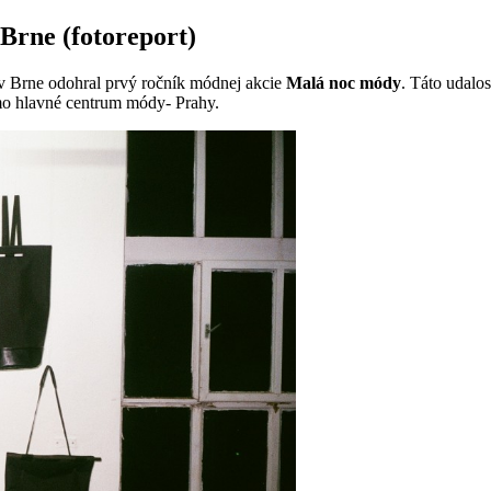
Brne (fotoreport)
 Brne odohral prvý ročník módnej akcie
Malá noc módy
. Táto udalo
mo hlavné centrum módy- Prahy.