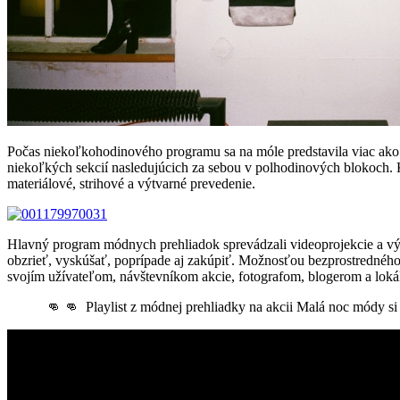
Počas niekoľkohodinového programu sa na móle predstavila viac ako 
niekoľkých sekcií nasledujúcich za sebou v polhodinových blokoch. 
materiálové, strihové a výtvarné prevedenie.
Hlavný program módnych prehliadok sprevádzali videoprojekcie a výs
obzrieť, vyskúšať, poprípade aj zakúpiť. Možnosťou bezprostredného 
svojím užívateľom, návštevníkom akcie, fotografom, blogerom a loká
👊 👊 Playlist z módnej prehliadky na akcii Malá noc módy si