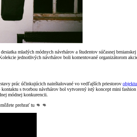
desiatka mladých módnych návrhárov a študentov súčasnej brnianskej 
Kolekcie jednotlivých návrhárov boli komentované organizátorom akci
tavy prác účinkujúcich nainštalované vo vedľajších priestorov
objektu
kontaktu s tvorbou návrhárov bol vytvorený istý koncept mini fashion
lnej módnej konkurencii.
 môžete prehrať tu 👊 👊