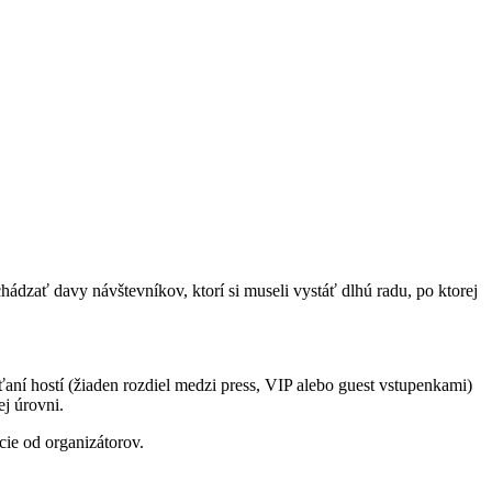
hádzať davy návštevníkov, ktorí si museli vystáť dlhú radu, po ktorej
ní hostí (žiaden rozdiel medzi press, VIP alebo guest vstupenkami)
ej úrovni.
ie od organizátorov.