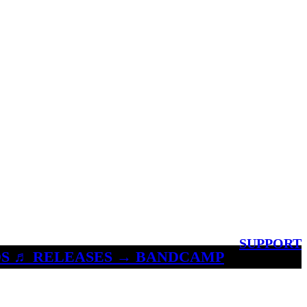
SUPPORT
S ♬ RELEASES → BANDCAMP