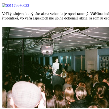
Veľký záujem, ktorý táto akcia vzbudila je opodstatnený. Väčšina ľud
študentská, vo veľa aspektoch nie úplne dokonalá akcia, ja som ju os