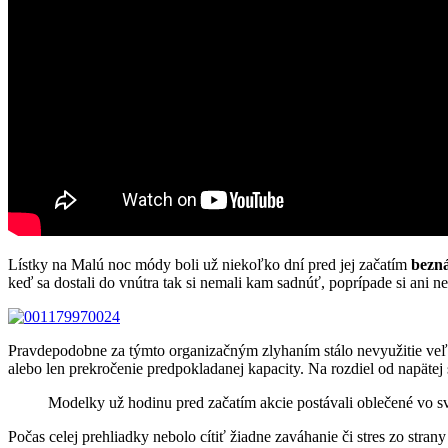
Lístky na Malú noc módy boli už niekoľko dní pred jej začatím
bezná
keď sa dostali do vnútra tak si nemali kam sadnúť, poprípade si ani nes
Pravdepodobne za týmto organizačným zlyhaním stálo nevyužitie veľko
alebo len prekročenie predpokladanej kapacity. Na rozdiel od napätej 
Modelky už hodinu pred začatím akcie postávali oblečené vo s
Počas celej prehliadky nebolo cítiť žiadne zaváhanie či stres zo stra