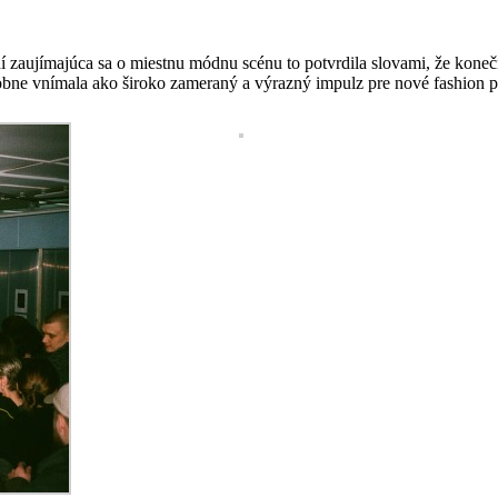
í zaujímajúca sa o miestnu módnu scénu to potvrdila slovami, že koneč
obne vnímala ako široko zameraný a výrazný impulz pre nové fashion pr