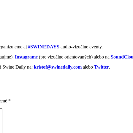
Organizujeme aj
#SWINEDAYS
audio-vizuálne eventy.
aujme),
Instagrame
(pre vizuálne orientovaných) alebo na
SoundClo
vi Swine Daily na:
kristof@swinedaily.com
alebo
Twitter
.
čené
*