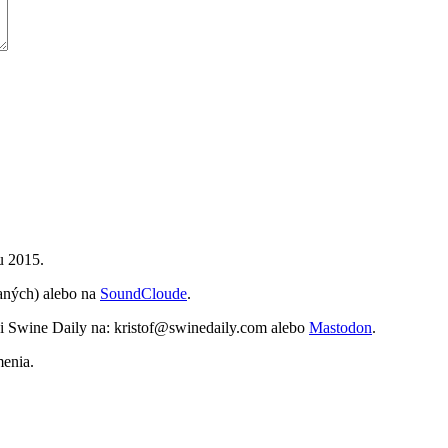
u 2015.
vaných) alebo na
SoundCloude
.
vi Swine Daily na: kristof@swinedaily.com alebo
Mastodon
.
menia.