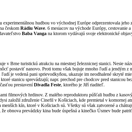
kou experimentálnou hudbou vo východnej Európe odprezentovala jeho 
a na českom
Rádiu Wave
. 6 mesiacov na východe Európy, cestovanie a
ydavateľstvo
Baba Vanga
na ktorom vydávajú svoje elektronické objav
uje v Brne turistickú atrakciu na miestnej železnicnej stanici. Nesie ná
ôcť postaviť nanovo. Proti tomu však bojuje mnoho ľudí a jendým z nich 
dí je vedená pani sprievodkyňou, ukazuje im neodhalené skryté miesta 
y, ktoré stanicu sprevádzajú; napr. prechod pre chodcov pred stanicou b
účasťou prestavení
Divadla Feste
, ktorého je Jiří riaditeľ.
mi filmových hrdinov. Z malého reproduktoru púšťali hudbu z kasovýc
ysi založil združenie Cinefil v Košiciach, kde premietal v komornej a
 menších kín, ktoré v Košiciach sú. Všetky sú však zatvorené a chátr
 že obnova prevádzky kina bude úspešná a kinečko Úsmev bude patriť me