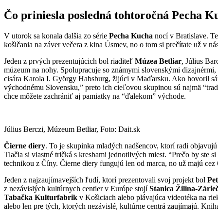
Čo priniesla posledná tohtoročná Pecha Ku
V utorok sa konala dalšia zo série
Pecha Kucha
nocí v Bratislave. Te
košičania na záver večera z kina Úsmev, no o tom si prečítate už v ná
Jeden z prvých prezentujúcich bol riaditeľ
Múzea Betliar
, Július Ba
múzeum na nohy. Spolupracuje so známymi slovenskými dizajnérmi, ar
cisára Karola I. György Habsburg, žijúci v Maďarsku. Ako hovoril s
východnému Slovensku,” preto ich cieľovou skupinou sú najmä “tradi
chce môžete zachrániť aj pamiatky na “ďalekom” východe.
Július Berczi, Múzeum Betliar, Foto: Dait.sk
Čierne diery
. To je skupinka mladých nadšencov, ktorí radi objavuj
Tlačia si vlastné tričká s kresbami jednotlivých miest. “Prečo by ste
technikou z Číny. Čierne diery fungujú len od marca, no už majú cez 
Jeden z najzaujímavejších ľudí, ktorí prezentovali svoj projekt bol
Pet
z nezávislých kultúrnych centier v Európe stojí
Stanica Žilina-Zárieč
Tabačka Kulturfabrik
v Košiciach alebo plávajúca videotéka na riek
alebo len pre tých, ktorých nezávislé, kultúrne centrá zaujímajú. Knih