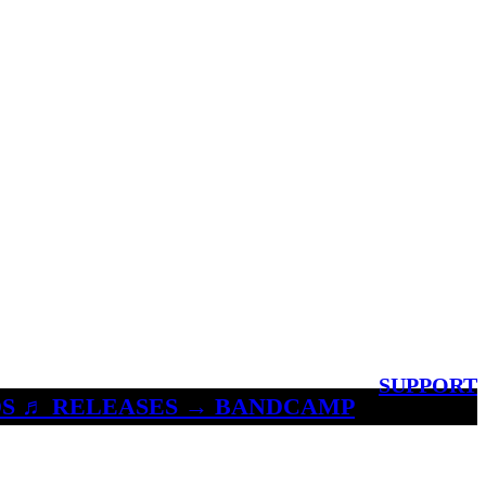
SUPPORT
S ♬ RELEASES → BANDCAMP