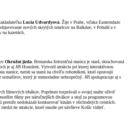
zakladateľka
Lucia Udvardyová
. Žije v Prahe, vďaka Easterndaze
 objavovanie nových skrytých umelcov na Balkáne, v Pobaltí a v
y na kazetách.
zov
Okružní jízda
. Brnianska železničná stanica je stará, skrachovaná
je aj Jiří Honzírek. Vytvoril atrakciu pri ktorej interaktívnou
stanice, turisti sa stanú na chvíľu robotníkmi, ktorí opravujú
ez semafórov, ktorý je mimoriadne nebezpečný. Jiří spolupracuje aj s
h filmových trhákov. Popritom rozprávali o svojej snahe oživiť
tmosfére filmy pre náročnejších divákov a stojí za programovou
ajú pretože nedokázali konkurovať kinám v obchodných centrách.
dzi tie atrakcie, ktoré musíte pri návšteve Košíc vidieť.