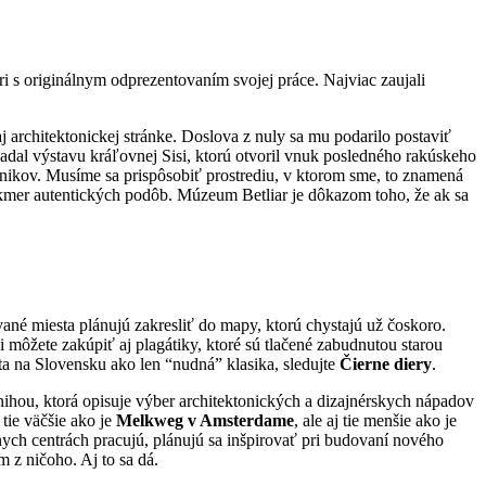
tori s originálnym odprezentovaním svojej práce. Najviac zaujali
aj architektonickej stránke. Doslova z nuly sa mu podarilo postaviť
dal výstavu kráľovnej Sisi, ktorú otvoril vnuk posledného rakúskeho
nikov. Musíme sa prispôsobiť prostrediu, v ktorom sme, to znamená
akmer autentických podôb. Múzeum Betliar je dôkazom toho, že ak sa
ané miesta plánujú zakresliť do mapy, ktorú chystajú už čoskoro.
i môžete zakúpiť aj plagátiky, ktoré sú tlačené zabudnutou starou
ta na Slovensku ako len “nudná” klasika, sledujte
Čierne diery
.
knihou, ktorá opisuje výber architektonických a dizajnérskych nápadov
tie väčšie ako je
Melkweg v Amsterdame
, ale aj tie menšie ako je
rnych centrách pracujú, plánujú sa inšpirovať pri budovaní nového
m z ničoho. Aj to sa dá.