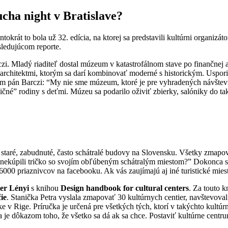
cha night v Bratislave?
ntokrát to bola už 32. edícia, na ktorej sa predstavili kultúrni organizá
sledujúcom reporte.
rczi. Mladý riaditeľ dostal múzeum v katastrofálnom stave po finančnej 
chitektmi, ktorým sa darí kombinovať moderné s historickým. Usporia
ám pán Barczi: “My nie sme múzeum, ktoré je pre vyhradených návštev
čné” rodiny s deťmi. Múzeu sa podarilo oživiť zbierky, salóniky do t
ú staré, zabudnuté, často schátralé budovy na Slovensku. Všetky zmapov
 si nekúpili tričko so svojím obľúbeným schátralým miestom?” Dokonca s
6000 priaznivcov na facebooku. Ak vás zaujímajú aj iné turistické mies
er Lényi
s knihou
Design handbook for cultural centers
. Za touto 
ie
. Stanička Petra vyslala zmapovať 30 kultúrnych centier, navštevoval 
e v Rige. Príručka je určená pre všetkých tých, ktorí v takýchto kultú
a je dôkazom toho, že všetko sa dá ak sa chce. Postaviť kultúrne centru