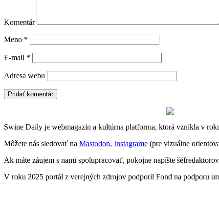
Komentár
Meno
*
E-mail
*
Adresa webu
Swine Daily je webmagazín a kultúrna platforma, ktorá vznikla v rok
Môžete nás sledovať na
Mastodon
,
Instagrame
(pre vizuálne oriento
Ak máte záujem s nami spolupracovať, pokojne napíšte šéfredaktoro
V roku 2025 portál z verejných zdrojov podporil Fond na podporu u