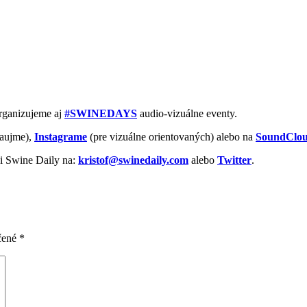
Organizujeme aj
#SWINEDAYS
audio-vizuálne eventy.
aujme),
Instagrame
(pre vizuálne orientovaných) alebo na
SoundClo
vi Swine Daily na:
kristof@swinedaily.com
alebo
Twitter
.
čené
*