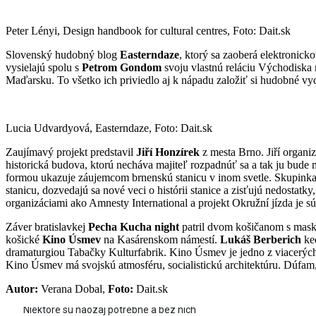
Peter Lényi, Design handbook for cultural centres, Foto: Dait.sk
Slovenský hudobný blog
Easterndaze
, ktorý sa zaoberá elektronic
vysielajú spolu s
Petrom Gondom
svoju vlastnú reláciu Východisk
Maďarsku. To všetko ich priviedlo aj k nápadu založiť si hudobné v
Lucia Udvardyová, Easterndaze, Foto: Dait.sk
Zaujímavý projekt predstavil
Jiří Honzírek
z mesta Brno. Jiří organiz
historická budova, ktorú necháva majiteľ rozpadnúť sa a tak ju bude m
formou ukazuje záujemcom brnenskú stanicu v inom svetle. Skupinka ľu
stanicu, dozvedajú sa nové veci o histórii stanice a zisťujú nedostatk
organizáciami ako Amnesty International a projekt Okružní jízda je s
Záver bratislavkej
Pecha Kucha night
patril dvom košičanom s maska
košické
Kino Úsmev
na Kasárenskom námestí.
Lukáš Berberich
ked
dramaturgiou Tabačky Kulturfabrik. Kino Úsmev je jedno z viacerých
Kino Úsmev má svojskú atmosféru, socialistickú architektúru. Dúfam,
Autor:
Verana Dobal,
Foto:
Dait.sk