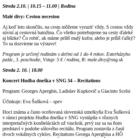
Streda 2.10. | 10.15 – 11.00 | Rodina
Malé divy: Cestou necestou
Aj keď leto skončilo, na cestu môžeme vyraziť vždy. S cestou vždy
súvisí aj cestovná batožina. Čo všetko potrebujeme na cesty ďaleké
aj blízke? Čo robiť, ak máme príliš malý kufor, alebo je príliš ťažký?
To sa dozvieme na výstave!
Program je určený rodinám s deťmi od 1 do 4 rokov. Esterházyho
palác, 3. poschodie, Vstup: 5 € / rodina, R: male.divy@sng.sk
Streda 2. 10. | 18.00
Koncert Hudba dneška v SNG 34 – Recitations
Program: Georges Aperghis, Ladislav Kupkovič a Giacinto Scelsi
Účinkuje: Eva Šušková – spev
Hoci známa a často oceňovaná slovenská umelkyňa Eva Šušková
v rámci projektu Hudba dneška v SNG vystúpila v rôznych
interpretačných konšteláciách už viackrát, prvý raz sa na ňom
predstaví v podobe sólového recitálu. Program zostavila z častí
dvoch vokálnych cyklov, Recitations Georga Aperghisa a HÔ