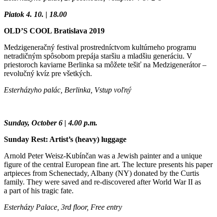
Piatok 4. 10. | 18.00
OLD’S COOL Bratislava 2019
Medzigeneračný festival prostredníctvom kultúrneho programu
netradičným spôsobom prepája staršiu a mladšiu generáciu. V
priestoroch kaviarne Berlinka sa môžete tešiť na Medzigenerátor –
revolučný kvíz pre všetkých.
Esterházyho palác, Berlinka, Vstup voľný
Sunday, October 6 | 4.00 p.m.
Sunday Rest: Artist’s (heavy) luggage
Arnold Peter Weisz-Kubínčan was a Jewish painter and a unique
figure of the central European fine art. The lecture presents his paper
artpieces from Schenectady, Albany (NY) donated by the Curtis
family. They were saved and re-discovered after World War II as
a part of his tragic fate.
Esterházy Palace, 3rd floor, Free entry