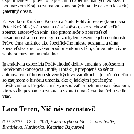
experimentov – práve to je poslaním experimentálnych expozícií
pod názvom Krajina za mapou zameraných na nie celkom klasický
galerijný obsah.
Za vznikom Knižnice Kornela a Nade Földváriovcov (koncepcia
Peter Krištúfek) stála snaha nájsť spôsob, ako zachovať veľkú
zbierku autorových kníh. Išlo pritom skôr o zberateľskú
posadnutosť a predovšetkým o zachytenie esencie jeho osobnosti.
Práve téma knižnice ako špecifického miesta poznania a téma
zberateľstva a uchovávania sú prienikom s tým, čím sa intenzívne
zaoberá múzeum umenia dnes.
Interaktívna expozícia Podivuhodné dejiny umenia s profesorom
Škrečkom (koncepcia Ondřej Horák) je prepojená so sériou
animovaných filmov o slovenských výtvarníkoch a je určená deťom
so záujmom o históriu umenia, ako aj laickým i poučeným
návštevníkom. Projekcia má vyrozprávať príbeh umenia spôsobom,
ktorý skĺbi poznanie a zábavu a vzbudí u návštevníka túžbu vedieť
viac.
Laco Teren, Nič nás nezastaví!
6. 9. 2019 – 12. 1. 2020, Esterházyho palác – 2. poschodie,
Bratislava, Kurátorka: Katarína Bajcurová