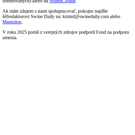
orientovaných) alebo na
SoundCloude
.
Ak máte záujem s nami spolupracovať, pokojne napíšte
šéfredaktorovi Swine Daily na: kristof@swinedaily.com alebo
Mastodon
.
V roku 2025 portál z verejných zdrojov podporil Fond na podporu
umenia.