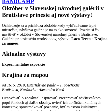
BANDCAMP
Október v Slovenskej národnej galérii v
Bratislave prinesie aj nové výstavy!
Ochladzuje sa a prichádza obdobie kedy vyhľadávame teplé
miestečka, návšteva galérie je na to ako stvorená. Pozrite si čo
navštíviť v októbri v Slovenskej národnej galérii v Bratislave.
Gakéria prinesie sériu workshopov, výstavu
Laco Teren
a
Krajina
za mapou
.
Aktuálne výstavy
Experimentálne expozície
Krajina za mapou
od 16. 5. 2019, Esterházyho palác – 1. poschodie,
Bratislava, Kurátorka: Alexandra Kusá
Uchovávať. Vzdelávať. Inšpirovať. Prezentovať návštevníkom
popri fondoch aj ďalšie obsahy, uviesť ich do širších kultúrnych
kontextov, sprostredkovať poznanie, byť miestom kultúrnych