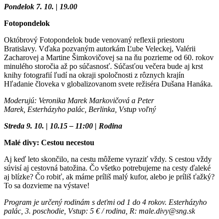
Pondelok 7. 10. | 19.00
Fotopondelok
Októbrový Fotopondelok bude venovaný reflexii priestoru
Bratislavy. Vďaka pozvaným autorkám Ľube Veleckej, Valérii
Zacharovej a Martine Šimkovičovej sa na ňu pozrieme od 60. rokov
minulého storočia až po súčasnosť. Súčasťou večera bude aj krst
knihy fotografií ľudí na okraji spoločnosti z rôznych krajín
Hľadanie človeka v globalizovanom svete režiséra Dušana Hanáka.
Moderujú: Veronika Marek Markovičová a Peter
Marek, Esterházyho palác, Berlinka, Vstup voľný
Streda 9. 10. | 10.15 – 11:00 | Rodina
Malé divy: Cestou necestou
Aj keď leto skončilo, na cestu môžeme vyraziť vždy. S cestou vždy
súvisí aj cestovná batožina. Čo všetko potrebujeme na cesty ďaleké
aj blízke? Čo robiť, ak máme príliš malý kufor, alebo je príliš ťažký?
To sa dozvieme na výstave!
Program je určený rodinám s deťmi od 1 do 4 rokov. Esterházyho
palác, 3. poschodie, Vstup: 5 € / rodina, R: male.divy@sng.sk