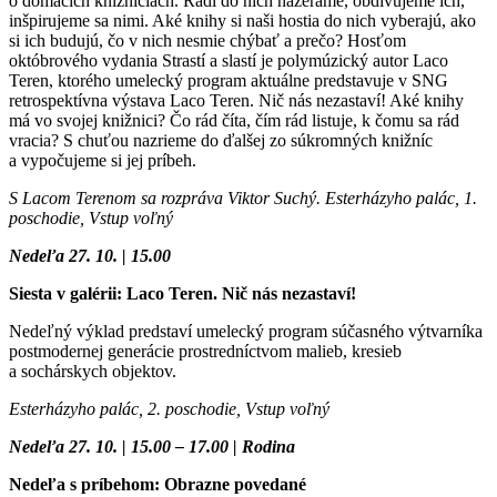
o domácich knižniciach. Radi do nich nazeráme, obdivujeme ich,
inšpirujeme sa nimi. Aké knihy si naši hostia do nich vyberajú, ako
si ich budujú, čo v nich nesmie chýbať a prečo? Hosťom
októbrového vydania Strastí a slastí je polymúzický autor Laco
Teren, ktorého umelecký program aktuálne predstavuje v SNG
retrospektívna výstava Laco Teren. Nič nás nezastaví! Aké knihy
má vo svojej knižnici? Čo rád číta, čím rád listuje, k čomu sa rád
vracia? S chuťou nazrieme do ďalšej zo súkromných knižníc
a vypočujeme si jej príbeh.
S Lacom Terenom sa rozpráva Viktor Suchý. Esterházyho palác, 1.
poschodie, Vstup voľný
Nedeľa 27. 10. | 15.00
Siesta v galérii: Laco Teren. Nič nás nezastaví!
Nedeľný výklad predstaví umelecký program súčasného výtvarníka
postmodernej generácie prostredníctvom malieb, kresieb
a sochárskych objektov.
Esterházyho palác, 2. poschodie, Vstup voľný
Nedeľa 27. 10. | 15.00 – 17.00 | Rodina
Nedeľa s príbehom: Obrazne povedané