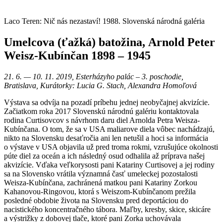
Laco Teren: Nič nás nezastaví! 1988. Slovenská národná galéria
Umelcova (ťažká) batožina, Arnold Peter
Weisz-Kubínčan 1898 – 1945
21. 6. — 10. 11. 2019, Esterházyho palác – 3. poschodie,
Bratislava, Kurátorky: Lucia G. Stach, Alexandra Homoľová
Výstava sa odvíja na pozadí príbehu jednej neobyčajnej akvizície.
Začiatkom roka 2017 Slovenskú národnú galériu kontaktovala
rodina Curtisovcov s návrhom daru diel Arnolda Petra Weisza-
Kubínčana. O tom, že sa v USA maliarove diela vôbec nachádzajú,
nikto na Slovensku desaťročia ani len netušil a hoci sa informácia
o výstave v USA objavila už pred troma rokmi, vzrušujúce okolnosti
púte diel za oceán a ich následný osud odhalila až príprava našej
akvizície. Vďaka veľkorysosti pani Katariny Curtisovej a jej rodiny
sa na Slovensko vrátila významná časť umeleckej pozostalosti
Weisza-Kubínčana, zachránená matkou pani Katariny Zorkou
Kahanovou-Ringovou, ktorá s Weiszom-Kubínčanom prežila
posledné obdobie života na Slovensku pred deportáciou do
nacistického koncentračného tábora. Maľby, kresby, skice, skicáre
a výstrižky z dobovej tlače, ktoré pani Zorka uchovávala