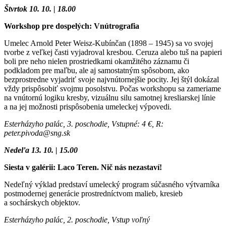
Štvrtok 10. 10. | 18.00
Workshop pre dospelých: Vnútrografia
Umelec Arnold Peter Weisz-Kubínčan (1898 – 1945) sa vo svojej
tvorbe z veľkej časti vyjadroval kresbou. Ceruza alebo tuš na papieri
boli pre neho nielen prostriedkami okamžitého záznamu či
podkladom pre maľbu, ale aj samostatným spôsobom, ako
bezprostredne vyjadriť svoje najvnútornejšie pocity. Jej štýl dokázal
vždy prispôsobiť svojmu posolstvu. Počas workshopu sa zameriame
na vnútornú logiku kresby, vizuálnu silu samotnej kresliarskej línie
a na jej možnosti prispôsobenia umeleckej výpovedi.
Esterházyho palác, 3. poschodie, Vstupné: 4 €, R:
peter.pivoda@sng.sk
Nedeľa 13. 10. | 15.00
Siesta v galérii: Laco Teren. Nič nás nezastaví!
Nedeľný výklad predstaví umelecký program súčasného výtvarníka
postmodernej generácie prostredníctvom malieb, kresieb
a sochárskych objektov.
Esterházyho palác, 2. poschodie, Vstup voľný