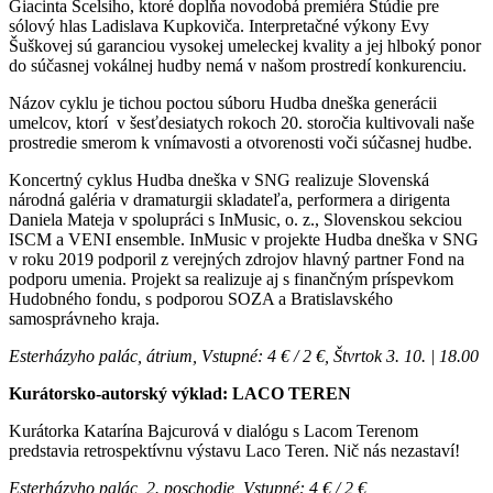
Giacinta Scelsiho, ktoré dopĺňa novodobá premiéra Štúdie pre
sólový hlas Ladislava Kupkoviča. Interpretačné výkony Evy
Šuškovej sú garanciou vysokej umeleckej kvality a jej hlboký ponor
do súčasnej vokálnej hudby nemá v našom prostredí konkurenciu.
Názov cyklu je tichou poctou súboru Hudba dneška generácii
umelcov, ktorí v šesťdesiatych rokoch 20. storočia kultivovali naše
prostredie smerom k vnímavosti a otvorenosti voči súčasnej hudbe.
Koncertný cyklus Hudba dneška v SNG realizuje Slovenská
národná galéria v dramaturgii skladateľa, performera a dirigenta
Daniela Mateja v spolupráci s InMusic, o. z., Slovenskou sekciou
ISCM a VENI ensemble. InMusic v projekte Hudba dneška v SNG
v roku 2019 podporil z verejných zdrojov hlavný partner Fond na
podporu umenia. Projekt sa realizuje aj s finančným príspevkom
Hudobného fondu, s podporou SOZA a Bratislavského
samosprávneho kraja.
Esterházyho palác, átrium, Vstupné: 4 € / 2 €, Štvrtok 3. 10. | 18.00
Kurátorsko-autorský výklad: LACO TEREN
Kurátorka Katarína Bajcurová v dialógu s Lacom Terenom
predstavia retrospektívnu výstavu Laco Teren. Nič nás nezastaví!
Esterházyho palác, 2. poschodie, Vstupné: 4 € / 2 €