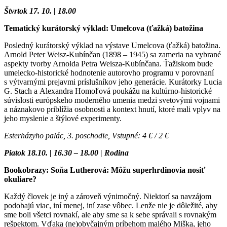
Štvrtok 17. 10. | 18.00
Tematický kurátorský výklad: Umelcova (ťažká) batožina
Posledný kurátorský výklad na výstave Umelcova (ťažká) batožina.
Arnold Peter Weisz-Kubínčan (1898 – 1945) sa zameria na vybrané
aspekty tvorby Arnolda Petra Weisza-Kubínčana. Ťažiskom bude
umelecko-historické hodnotenie autorovho programu v porovnaní
s výtvarnými prejavmi príslušníkov jeho generácie. Kurátorky Lucia
G. Stach a Alexandra Homoľová poukážu na kultúrno-historické
súvislosti európskeho moderného umenia medzi svetovými vojnami
a náznakovo priblížia osobnosti a kontext hnutí, ktoré mali vplyv na
jeho myslenie a štýlové experimenty.
Esterházyho palác, 3. poschodie, Vstupné: 4 € / 2 €
Piatok 18.10. | 16.30 – 18.00 | Rodina
Bookobrazy: Soňa Lutherová: Môžu superhrdinovia nosiť
okuliare?
Každý človek je iný a zároveň výnimočný. Niektorí sa navzájom
podobajú viac, iní menej, iní zase vôbec. Lenže nie je dôležité, aby
sme boli všetci rovnakí, ale aby sme sa k sebe správali s rovnakým
rešpektom. Vďaka (ne)obyčajným príbehom malého Miška, jeho