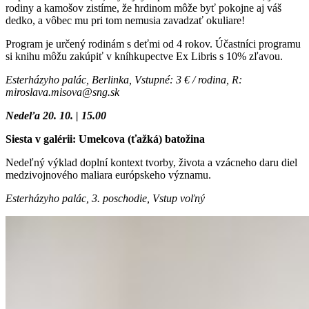
rodiny a kamošov zistíme, že hrdinom môže byť pokojne aj váš
dedko, a vôbec mu pri tom nemusia zavadzať okuliare!
Program je určený rodinám s deťmi od 4 rokov. Účastníci programu
si knihu môžu zakúpiť v kníhkupectve Ex Libris s 10% zľavou.
Esterházyho palác, Berlinka, Vstupné: 3 € / rodina, R:
miroslava.misova@sng.sk
Nedeľa 20. 10. | 15.00
Siesta v galérii: Umelcova (ťažká) batožina
Nedeľný výklad doplní kontext tvorby, života a vzácneho daru diel
medzivojnového maliara európskeho významu.
Esterházyho palác, 3. poschodie, Vstup voľný