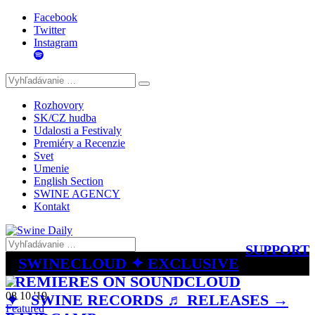
Facebook
Twitter
Instagram
Rozhovory
SK/CZ hudba
Udalosti a Festivaly
Premiéry a Recenzie
Svet
Umenie
English Section
SWINE AGENCY
Kontakt
SUPPORT
SWINECLOUD ✦ EXCLUSIVE
PREMIERES ON SOUNDCLOUD
08 10 '19
✦
SWINE RECORDS ♬ RELEASES →
Featured