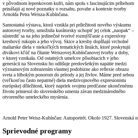
v pôvodnom lepenkovom kufri, nám spolu s fascinujúcim príbehom
prinášajú aj nové poznatky o rozsahu, povahe a kontexte tvorby
Arnolda Petra Weisza-Kubínčana.
Samostatná výstava, ktorá vznikla pri príležitosti nového výskumu
autorovej tvorby, umožnila kurátorsky uchopiť jej celok „naopak“ –
sústrediť sa na jeho jedinečné tvorivé rozmýšľanie a expresívny
kresbový rukopis a jeho vývoj. Skice a kresby dopĺňajú vrcholné
maliarske diela v niekoľkých tematických líniách, ktoré poskytujú
divákovi kľúč na čítanie Weiszovej-Kubínčanovej tvorby a doby,
v ktorej vznikala. Od ostatných umelcov pôsobiacich v jeho
generácii na Slovensku ho odlišuje predovšetkým napätie medzi
významovým zobrazením vlastnej podobizne ako reflexie obrazu
sveta a hlbokým ponorom do prírody a jej živlov. Máme pred sebou
(veľkosťou často nepatrné) diela medzivojnového expresionistu
európskej dôležitosti, ktorý napriek svojmu predčasne ukončenému
životu priniesol do slovenského umenia závan medzinárodného
otvoreného umeleckého myslenia.
Arnold Peter Weisz-Kubínčan: Autoportrét. Okolo 1927. Slovenská n
Sprievodné programy