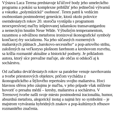
Výstava Laca Terena predstavuje kľúčové body jeho umeleckého
programu a pokúsi sa komplexne priblížiť jeho jedinečnú výtvarnú
a vskutku „polymúzickú“ osobnosť. Teren patril k vedúcim
osobnostiam postmodernej generácie, ktorá okolo polovice
osemdesiatych rokov 20. storočia vystúpila s programom
neoexpresívnej maľby inšpirovanej talianskou transavantgardou
a nemeckým hnutím Neue Wilde. Výbušným temperamentom,
razantnou a odvážnou metaforou ironizoval ikonografické symboly
končiacej éry socializmu. Na jeho súčasných rozmerných
maliarskych plátnach „barokovo-secesného“ a pop-artového strihu,
založených na veľkoryso plošnom farebnom a kresbovom rozvrhu,
sa krížia rozmanité aktuálne a historické podnety. Je príkladom
autora, ktorý síce prevažne maľuje, ale občas si odskočí aj k
sochárstvu.
Od začiatku deväťdesiatych rokov sa paralelne venuje navrhovaniu
a tvorbe priestorových objektov, pričom vychádza z
ikonografického a štýlového repertoáru svojho maliarstva. Hoci
hlavnou sférou jeho záujmu je maľba, v jeho prípade však môžeme
hovoriť o presahu médií – kresby, maliarstva a sochárstva. V
Terenovej tvorbe našli svoje miesto postmoderná iracionalita, humor,
absurdná metafora, alegorický inotaj a najmä hry so symbolmi – je
majstrom vytvárania hybridných znakov a pop-kultúrnych rébusov
rozmanitého značenia.