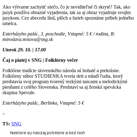
Ako výtvarne zachytiť niečo, čo je neviditeľné či skryté? Tak, ako
jazyk používa obrazné vyjadrenia, tak sa aj obraz vyjadruje svojím
jazykom. Cez abecedu línií, plôch a farieb spoznáme príbeh jedného
umelca.
Esterházyho palác, 3. poschodie, Vstupné: 5 € / rodina, R:
miroslava.misova@sng.sk
Utorok 29. 10. | 17.00
Čaj o piatej v SNG | Folklórny večer
Folklórne tradície slovenského národa sú bohaté a prekrásne.
Folklórny súbor STUDIENKA tvoria deti a mladí ľudia, ktorý
predstavia svoj program tvorený rezkými tancami a melodickými
piesňami z celého Slovenska. Predstaví sa aj ženská spevácka
skupina Spevule.
Esterházyho palác, Berlinka, Vstupné: 5 €
–
TS:
SNG