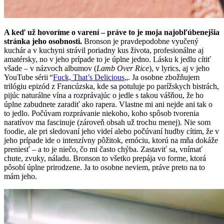
A keď už hovoríme o varení – práve to je moja najobľúbenejšia
stránka jeho osobnosti.
Bronson je pravdepodobne vyučený
kuchár a v kuchyni strávil poriadny kus života, profesionálne aj
amatérsky, no v jeho prípade to je úplne jedno. Lásku k jedlu cítiť
všade – v názvoch albumov (
Lamb Over Rice
), v lyrics, aj v jeho
YouTube sérii “
Fuck, That’s Delicious
„. Ja osobne zbožňujem
trilógiu epizód z Francúzska, kde sa potuluje po parížskych bistrách,
pijúc naturálne vína a rozprávajúc o jedle s takou vášňou, že ho
úplne zabudnete zaradiť ako rapera. Vlastne mi ani nejde ani tak o
to jedlo. Počúvam rozprávanie niekoho, koho spôsob tvorenia
naratívov ma fascinuje (zároveň obsah už trochu menej). Nie som
foodie, ale pri sledovaní jeho videí alebo počúvaní hudby cítim, že v
jeho prípade ide o intenzívny pôžitok, emóciu, ktorú na mňa dokáže
preniesť – a to je niečo, čo mi často chýba. Zastaviť sa, vnímať
chute, zvuky, náladu. Bronson to všetko prepája vo forme, ktorá
pôsobí úplne prirodzene. Ja to osobne neviem, práve preto na to
mám jeho.