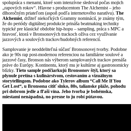
spolupráca s menami, ktoré som intenzívne sledoval počas mojich
„rapových rokov“. Hlavne s producentom The Alchemist – jeho
dlhoročným priateľom (aspoň podľa internetového naratívu).
The
Alchemist
, držiteľ niekoľkých Grammy nominácií, je známy tým,
že do periódy digitálnej produkcie prináša beatmaking techniky
typické pre klasické obdobie hip-hopu – sampling, práca s MPC a
hravosť, ktorá v Bronsonových trackoch ožíva cez využívanie
jazzových a soulových trackov/hudobných referencií.
Samplovanie je neoddeliteľná súčasť Bronsonovej tvorby. Podobne
ako je 90s rap post-modernou referenciou na familiárne soulové a
jazzové časy, Bronson nás výberom samplovaných trackov prenáša
práve do Európy. Kontinentu, ktorý mu je kultúrne aj gastronomicky
blízky.
Tieto sample podčiarkujú Bronsonov štýl, ktorý sa
plynule pretína s kulinárstvom, cestovaním a vizuálnym
storytellingom. Podobne ako Tylerov album “Call Me If You
Get Lost“, u Bronsona cítiť slnko, 80s, talianske pláže, pohodu
pri dobrom jedle a fľaši vína. Jeho tvorba je bohémska,
miestami nenápadná, no presne to ju robí pútavou.