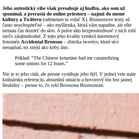
Jeho autentický vibe však presahuje aj hudbu, ako som už
spomínal, a prerastá do online priestoru – najmä do meme
kultúry a Twitteru
(odmietam to volať X). Bronsonove texty sú
často neuchopiteľné – ako myšlienka, ktorá vám napadne, ale ešte
nemala čas dozrieť do slov. A práve táto bezprostrednosť z nich robí
niečo záujmuhodné. Z tejto jeho kvality vznikol internetový
fenomén
Accidental Bronson
– zbierka tweetov, ktoré síce
nenapísal, no znejú ako keby áno.
Príklad: “The Chinese ketamine had me caramelizing
some onions for 12 hours.”
Nie je to jeho citát, ale presne vystihuje jeho štýl. V jednej vete máte
kulinársku referenciu, absurdnú situáciu a hovorový tón bez jasnej
štruktúry – presne to, čo robí Bronsona Bronsonom.