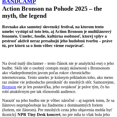
BANDCAMP
Action Bronson na Pohode 2025 – the
myth, the legend
Rovnako ako samotný slovenský festival, na ktorom tento
umelec vystúpi už toto leto, aj Action Bronson je multižánrový
fenomén. Umelec, foodie, kultúrna osobnosť, ktorej vplyv a
pestrosť aktivít neraz presahujú jeho hudobnú tvorbu – práve
tú, pre ktorú sa o ňom vôbec vieme rozprávať.
Na úvod malý disclaimer – tento článok nie je analytická esej o jeho
hudbe. Skôr ide o osobný cestopis mojej skúsenosti s Bronsonom
ako všadeprítomným javom počas rokov chronického
internetovania. Tento umelec je krásnym príkladom toho, ako meno
raz známe vie jednoducho preniknúť do mnohých sfér. Samozrejme,
Bronson
nie je len postavička, jeho svojskosť je práve tým, čo ho
robí atraktívnym pre tak rôznorodú audience.
Naraziť na jeho hudbu nie je vôbec náročné – aj napriek tomu, že sa
žánrovo neprispôsobuje ku žiadnemu z dominantných foriem
(foriem, nie žánrom). Pre mnohých cesta jeho objavenia mohla byť
ikonický
NPR Tiny Desk
koncert
, no pre mňa to však bola jeho