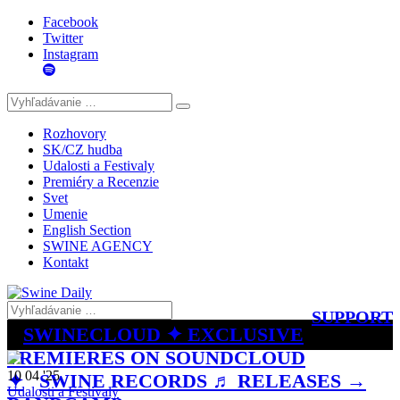
Facebook
Twitter
Instagram
Rozhovory
SK/CZ hudba
Udalosti a Festivaly
Premiéry a Recenzie
Svet
Umenie
English Section
SWINE AGENCY
Kontakt
SUPPORT
SWINECLOUD ✦ EXCLUSIVE
PREMIERES ON SOUNDCLOUD
10 04 '25
✦
SWINE RECORDS ♬ RELEASES →
Udalosti a Festivaly