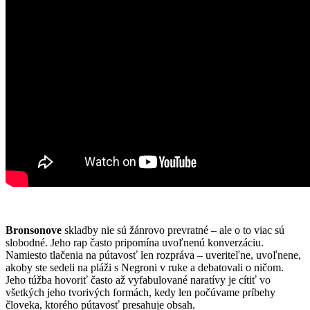
Bronsonove
skladby nie sú žánrovo prevratné – ale o to viac sú
slobodné. Jeho rap často pripomína uvoľnenú konverzáciu.
Namiesto tlačenia na pútavosť len rozpráva – uveriteľne, uvoľnene,
akoby ste sedeli na pláži s Negroni v ruke a debatovali o ničom.
Jeho túžba hovoriť často až vyfabulované naratívy je cítiť vo
všetkých jeho tvorivých formách, kedy len počúvame príbehy
človeka, ktorého pútavosť presahuje obsah.