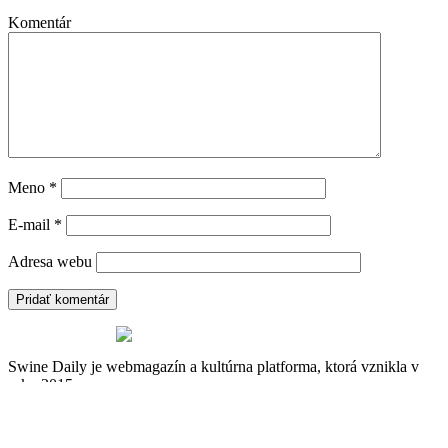
Komentár
Meno
*
E-mail
*
Adresa webu
Swine Daily je webmagazín a kultúrna platforma, ktorá vznikla v
roku 2015.
Môžete nás sledovať na
Mastodon
,
Instagrame
(pre vizuálne
orientovaných) alebo na
SoundCloude
.