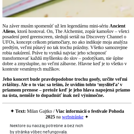
Na záver musím spomenúť už len legendárnu mini-sériu
Ancient
Aliens
, ktorú hostoval. On, The Alchemist, zopár kamošov – všetci
posadení pred greenscreen, sledujú seriál na Discovery Channel o
UFOs, koncept celkom priamočiary, no ako indikuje moja analýza
predtým, veľmi pútavý no tak trochu prázdny. Všetko samozrejme
robia nakúrení. Práve tu vyniká najviac jeho schopnosť
transformovať každú myšlienku do slov – podotýkam, nie úplne
dobre a zmysluplne, no veľmi zábavne. Hlavne keď je to všetko v
kontexte vesmírnych mužíkov.
Jeho koncert bude pravdepodobne trochu goofy, určite veľmi
zvláštny. Ale o to viac sa teším, že uvidím tohto ‘mysliteľa’ v
priamom prenose – pretože keď je jeho hlava napojená priamo
na ústa, nemôže to dopadnúť inak než výnimočne.
✦ Text:
Milan Gajtko /
Viac informácií o
festivale Pohoda
2025
na
webstránke
✦