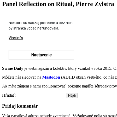
Panel Reflection on Ritual, Pierre Zylstra
Swine Daily
je webmagazín a kolektív, ktorý vznikol v roku 2015. 
Môžete nás sledovať na
Mastodon
(ADHD obsah všetkého, čo nás z
Ak máte záujem s nami spolupracovať, pokojne napíšte šéfredaktoro
Hľadať:
Pridaj komentár
Vaša e-mailová adresa nebude zverejnená.
Vyžadované polia sú ozna