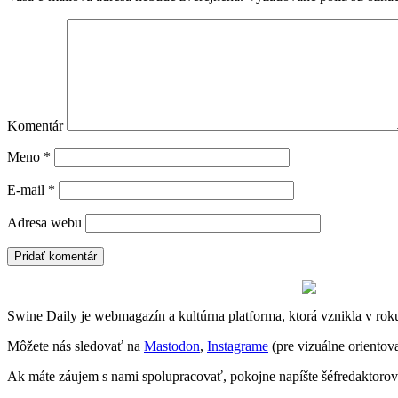
Komentár
Meno
*
E-mail
*
Adresa webu
Swine Daily je webmagazín a kultúrna platforma, ktorá vznikla v rok
Môžete nás sledovať na
Mastodon
,
Instagrame
(pre vizuálne oriento
Ak máte záujem s nami spolupracovať, pokojne napíšte šéfredaktoro