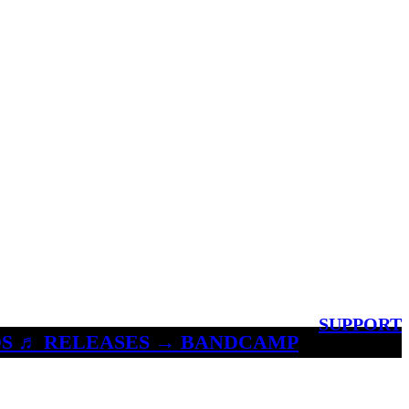
SUPPORT
S ♬ RELEASES → BANDCAMP