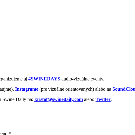
Organizujeme aj
#SWINEDAYS
audio-vizuálne eventy.
aujme),
Instagrame
(pre vizuálne orientovaných) alebo na
SoundClo
vi Swine Daily na:
kristof@swinedaily.com
alebo
Twitter
.
čené
*