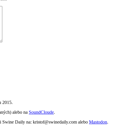
u 2015.
vaných) alebo na
SoundCloude
.
vi Swine Daily na: kristof@swinedaily.com alebo
Mastodon
.