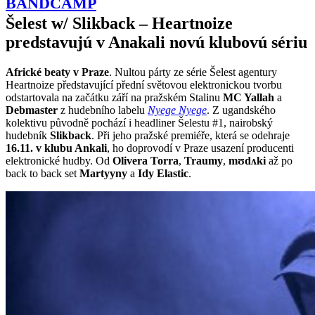
BANDCAMP
Šelest w/ Slikback – Heartnoize
predstavujú v Anakali novú klubovú sériu
Africké beaty v Praze
. Nultou párty ze série Šelest agentury
Heartnoize představující přední světovou elektronickou tvorbu
odstartovala na začátku září na pražském Stalinu
MC Yallah
a
Debmaster
z hudebního labelu
Nyege Nyege
. Z ugandského
kolektivu původně pochází i headliner Šelestu #1, nairobský
hudebník
Slikback
. Při jeho pražské premiéře, která se odehraje
16.11. v klubu Ankali
, ho doprovodí v Praze usazení producenti
elektronické hudby. Od
Olivera Torra
,
Traumy
,
mʊdʌki
až po
back to back set
Martyyny
a
Idy Elastic
.