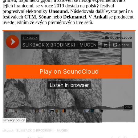
grimeu, trapu nebo gqom, a zároveň se nebojí experimentovat s
jejich hranicemi, se v roce 2019 dostala na polský festival
progresivní elektroniky
Unsound
. Následovala další vystoupení na
festivalech
CTM
,
Sónar
nebo
Dekmantel
. V
Ankali
se producent
uvede jedním ze svých premiérových live setů.
slikback
·
SLIKBACK X BRODINSKI – MUGEN