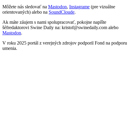
Môžete nás sledovať na
Mastodon
,
Instagrame
(pre vizuálne
orientovaných) alebo na
SoundCloude
.
Ak máte záujem s nami spolupracovať, pokojne napíšte
šéfredaktorovi Swine Daily na: kristof@swinedaily.com alebo
Mastodon
.
V roku 2025 portál z verejných zdrojov podporil Fond na podporu
umenia.