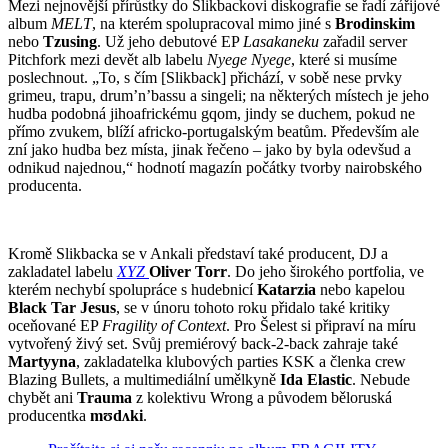
Mezi nejnovější přírůstky do Slikbackovi diskografie se řadí zářijové
album
MELT
, na kterém spolupracoval mimo jiné s
Brodinskim
nebo
Tzusing
. Už jeho debutové EP
Lasakaneku
zařadil server
Pitchfork mezi devět alb labelu
Nyege Nyege
, které si musíme
poslechnout. „To, s čím [Slikback] přichází, v sobě nese prvky
grimeu, trapu, drum’n’bassu a singeli; na některých místech je jeho
hudba podobná jihoafrickému gqom, jindy se duchem, pokud ne
přímo zvukem, blíží africko-portugalským beatům. Především ale
zní jako hudba bez místa, jinak řečeno – jako by byla odevšud a
odnikud najednou,“ hodnotí magazín počátky tvorby nairobského
producenta.
Kromě Slikbacka se v Ankali představí také producent, DJ a
zakladatel labelu
XYZ
Oliver Torr
. Do jeho širokého portfolia, ve
kterém nechybí spolupráce s hudebnicí
Katarzia
nebo kapelou
Black Tar Jesus
, se v únoru tohoto roku přidalo také kritiky
oceňované EP
Fragility of Context
. Pro Šelest si připraví na míru
vytvořený živý set. Svůj premiérový back-2-back zahraje také
Martyyna
, zakladatelka klubových parties KSK a členka crew
Blazing Bullets, a multimediální umělkyně
Ida Elastic
. Nebude
chybět ani
Trauma
z kolektivu Wrong a původem běloruská
producentka
mʊdʌki
.