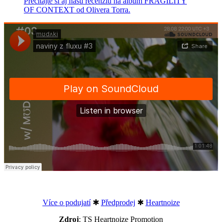
Prečítajte si aj našu recenziu na album FRAGILITY
OF CONTEXT od Olivera Torra.
Více o podujatí
✱
Předprodej
✱
Heartnoize
Zdroj
: TS Heartnoize Promotion