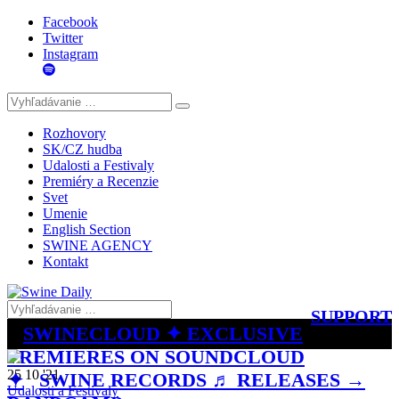
Facebook
Twitter
Instagram
Rozhovory
SK/CZ hudba
Udalosti a Festivaly
Premiéry a Recenzie
Svet
Umenie
English Section
SWINE AGENCY
Kontakt
SUPPORT
SWINECLOUD ✦ EXCLUSIVE
PREMIERES ON SOUNDCLOUD
25 10 '21
✦
SWINE RECORDS ♬ RELEASES →
Udalosti a Festivaly