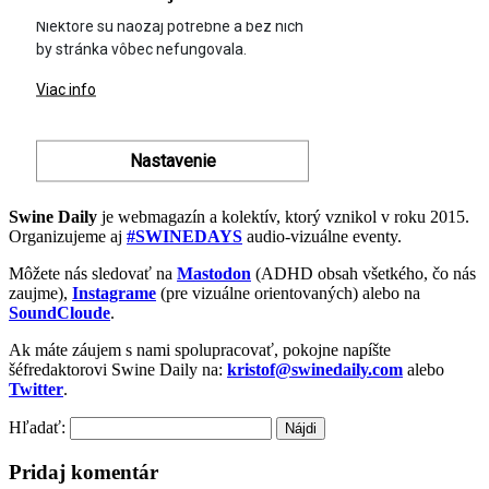
Swine Daily
je webmagazín a kolektív, ktorý vznikol v roku 2015.
Organizujeme aj
#SWINEDAYS
audio-vizuálne eventy.
Môžete nás sledovať na
Mastodon
(ADHD obsah všetkého, čo nás
zaujme),
Instagrame
(pre vizuálne orientovaných) alebo na
SoundCloude
.
Ak máte záujem s nami spolupracovať, pokojne napíšte
šéfredaktorovi Swine Daily na:
kristof@swinedaily.com
alebo
Twitter
.
Hľadať:
Pridaj komentár