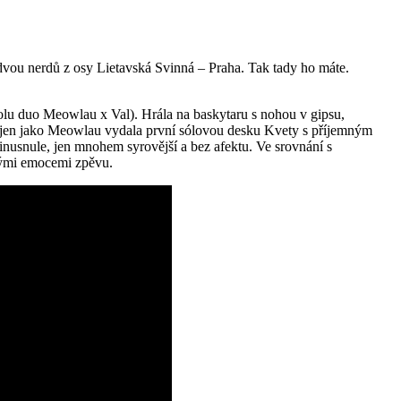
dvou nerdů z osy Lietavská Svinná – Praha. Tak tady ho máte.
olu duo Meowlau x Val). Hrála na baskytaru s nohou v gipsu,
s už jen jako Meowlau vydala první sólovou desku Kvety s příjemným
nusnule, jen mnohem syrovější a bez afektu. Ve srovnání s
lnými emocemi zpěvu.