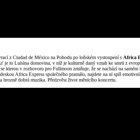
 vrací z Ciudad de México na Pohodu po loňském vystoupení s
Africa 
Ať je to Luisina domovina, v níž je kulturně daný vztah ke smrti z evro
, se kterou v rozhovoru pro Fullmoon zmiňuje, že se nachází na samém
á s deskou Africa Express společného pramálo, najdete na ní spíš emotiv
 a hrozně dobrá muzika. Předzvěst život měnícího koncertu.