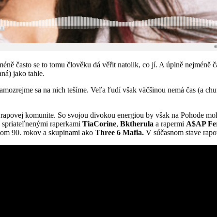
tě méně často se to tomu člověku dá věřit natolik, co jí. A úplně nejmé
ná) jako tahle.
amozrejme sa na nich tešíme. Veľa ľudí však väčšinou nemá čas (a chu
rapovej komunite. So svojou divokou energiou by však na Pohode moho
So spriateľnenými raperkami
TiaCorine
,
Bktherula
a rapermi
A$AP Fe
om 90. rokov a skupinami ako
Three 6 Mafia.
V súčasnom stave rapov