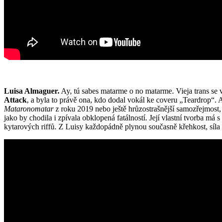
Luisa Almaguer.
Ay, tú sabes matarme o no matarme. Vieja trans se
Attack
, a byla to právě ona, kdo dodal vokál ke coveru „Teardrop“. 
Mataronomatar
z roku 2019 nebo ještě hrůzostrašnější samozřejmost
jako by chodila i zpívala obklopená fatálností. Její vlastní tvorba m
kytarových riffů. Z Luisy každopádně plynou současně křehkost, síla