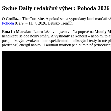
Swine Daily redakčný výber: Pohoda 2026
O Gorillaz a The Cure víte. A pokud se na vyprodaný landsmanšaft vš
Pohoda
8. a 9. – 11. 7. 2026, Letisko Trenčín.
Ema L:
Meowlau
. Lauru Jaškovou jsem viděla poprvé na
Moody M
hendikepu se obě holky smály. A vystřídaly za koncert – nebo mi to as
postpunkovým zvukem a introspektivními, deníkovými texty (u mě plus
předchozí, energií nabitou Lauřinou tvorbou je album plné jednoduch