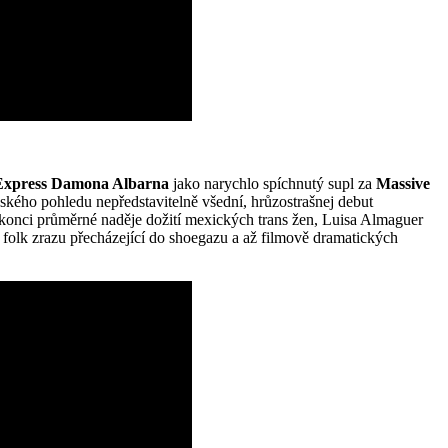
Express Damona Albarna
jako narychlo spíchnutý supl za
Massive
pského pohledu nepředstavitelně všední, hrůzostrašnej debut
 konci průměrné naděje dožití mexických trans žen, Luisa Almaguer
ní folk zrazu přecházející do shoegazu a až filmově dramatických