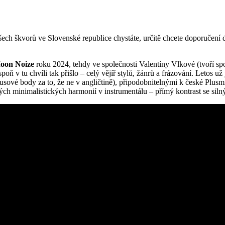
ech škvorů ve Slovenské republice chystáte, určitě chcete doporučení 
oon Noize
roku 2024, tehdy ve společnosti Valentíny Vlkové (tvoří sp
poň v tu chvíli tak přišlo – celý vějíř stylů, žánrů a frázování. Leto
ové body za to, že ne v angličtině), připodobnitelnými k české Plusmi
ých minimalistických harmonií v instrumentálu – přímý kontrast se si