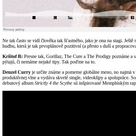
Ne tak často se vidí člověka tak šťastného, jako je ona na stagi. Ješ
hudbu, která je tak prvoplánově pozitivní (a přesto s duší a propracova
Krištof B:
Presne tak, Gorillaz, The Cure a The Prodigy poznáme a s
pýtajú, či nemáme nejaké tipy. Tak poďme na to.
Denzel Curry
je určite známe a pomerne globálne meno, no najmä v 
produktívnej vlne a vydáva skvelé single, videoklipy a spolupráce. 
debutový album
Strictly 4 the Scythe
sú inšpirované Memphiským rap