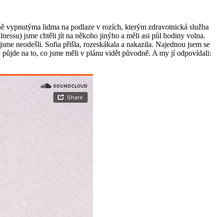
lně vypnutýma lidma na podlaze v rozích, kterým zdravotnická služba
nessu) jsme chtěli jít na někoho jinýho a měli asi půl hodiny volna.
sme neodešli. Sofia přišla, rozeskákala a nakazila. Najednou jsem se
du půjde na to, co jsme měli v plánu vidět původně. A my jí odpovídali: