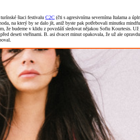
turínské štaci festivalu
C2C
(čti s agresivníma severníma Italama a úp
oda, na který by se dalo jít, aniž byste pak potřebovali minutku mindful
m, že budeme v klidu z povzdálí sledovat nějakou Sofiu Kourtesis. Už j
li před deseti vteřinami. B. asi dvacet minut opakovala, že už ale oprav
boval.