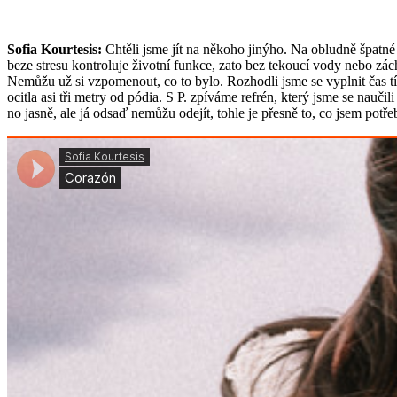
Sofia Kourtesis:
Chtěli jsme jít na někoho jinýho. Na obludně špatné 
beze stresu kontroluje životní funkce, zato bez tekoucí vody nebo zách
Nemůžu už si vzpomenout, co to bylo. Rozhodli jsme se vyplnit čas tí
ocitla asi tři metry od pódia. S P. zpíváme refrén, který jsme se nauči
no jasně, ale já odsaď nemůžu odejít, tohle je přesně to, co jsem potře