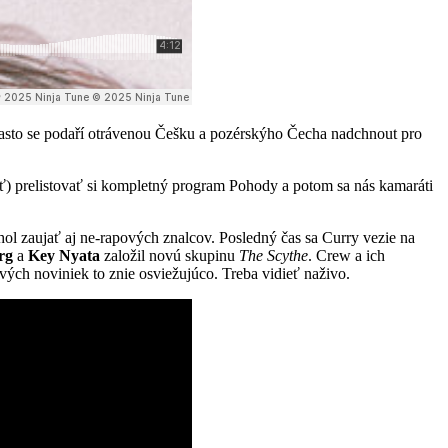
ně často se podaří otrávenou Češku a pozérskýho Čecha nadchnout pro
ť) prelistovať si kompletný program Pohody a potom sa nás kamaráti
l zaujať aj ne-rapových znalcov. Posledný čas sa Curry vezie na
rg
a
Key Nyata
založil novú skupinu
The Scythe
. Crew a ich
ých noviniek to znie osviežujúco. Treba vidieť naživo.