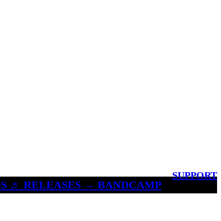
SUPPORT
S ♬ RELEASES → BANDCAMP