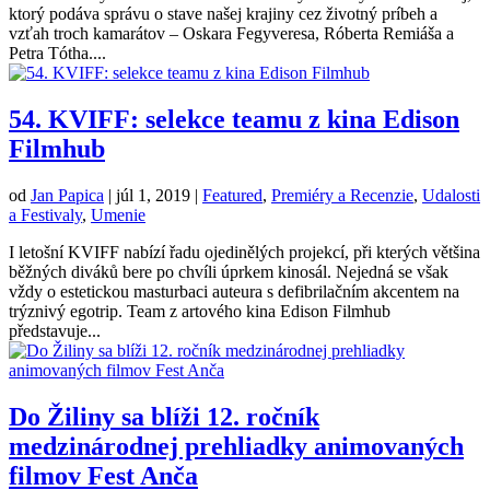
ktorý podáva správu o stave našej krajiny cez životný príbeh a
vzťah troch kamarátov – Oskara Fegyveresa, Róberta Remiáša a
Petra Tótha....
54. KVIFF: selekce teamu z kina Edison
Filmhub
od
Jan Papica
|
júl 1, 2019
|
Featured
,
Premiéry a Recenzie
,
Udalosti
a Festivaly
,
Umenie
I letošní KVIFF nabízí řadu ojedinělých projekcí, při kterých většina
běžných diváků bere po chvíli úprkem kinosál. Nejedná se však
vždy o estetickou masturbaci auteura s defibrilačním akcentem na
trýznivý egotrip. Team z artového kina Edison Filmhub
představuje...
Do Žiliny sa blíži 12. ročník
medzinárodnej prehliadky animovaných
filmov Fest Anča