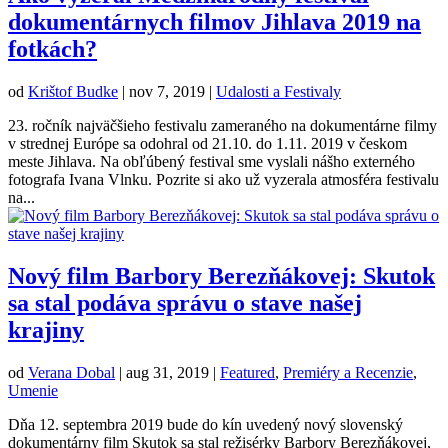
dokumentárnych filmov Jihlava 2019 na
fotkách?
od
Krištof Budke
|
nov 7, 2019
|
Udalosti a Festivaly
23. ročník najväčšieho festivalu zameraného na dokumentárne filmy
v strednej Európe sa odohral od 21.10. do 1.11. 2019 v českom
meste Jihlava. Na obľúbený festival sme vyslali nášho externého
fotografa Ivana Vlnku. Pozrite si ako už vyzerala atmosféra festivalu
na...
Nový film Barbory Berezňákovej: Skutok
sa stal podáva správu o stave našej
krajiny
od
Verana Dobal
|
aug 31, 2019
|
Featured
,
Premiéry a Recenzie
,
Umenie
Dňa 12. septembra 2019 bude do kín uvedený nový slovenský
dokumentárny film Skutok sa stal režisérky Barbory Berezňákovej,