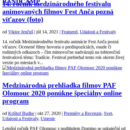
BANDCAMP
14. ročník medzinárodného festivalu
animovaných filmov Fest Anča pozná
víťazov (foto)
od
Viktor Jenčuš
|
júl 14, 2021
|
Featured
,
Udalosti a Festivaly
14. ročník Medzinárodného festivalu animácie Fest Anča pozná
víťazov. Ocenené filmy hovoria o predispozíciách, osude či
rodinných odkazoch – čím mimovoľne nadväzujú na tohtoročnú
festivalovú tému: Tradície. Festival prebiehal tento rok okrem živej
verzie po miestach v...
Medzinárodná prehliadka filmov PAF
Olomouc 2020 ponúkne špeciálny online
program
od
Krištof Budke
|
okt 27, 2020
|
Premiéry a Recenzie
,
Svet
,
Udalosti a Festivaly
,
Umenie
Letošní ročník PAF Olomouc s podtitulem Domino se uskuteční od