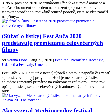
3. do 6. prosince 2020. Mezinárodní Přehlídka filmové animace a
současného umění s ohledem na omezení spojená s koronavirem
tentokrát proběhne v radikálně odlišné podobě, která se více zaměří
na přímý...
(Súžať o lístky) Fest Anča 2020
predstavuje premietania celovečerných
filmov
od
Verana Dobal
|
aug 21, 2020
|
Featured
,
Premiéry a Recenzie
,
Udalosti a Festivaly
,
Umenie
Fest Anča 2020 je tu už o necelý týždeň a preto je najvyšší čas začať
s predstavovaním jej programu. Hoci je medzinárodný festival
animácie zameraný primárne na krátkometrážnú tvorbu, tento rok
opäť prinesie aj sekciu celovečerných animovaných filmov – a tá
bude...
Ako vyzeral Medzinárodný festival