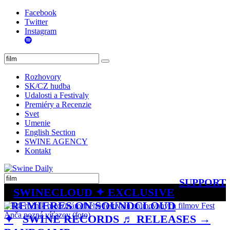
Facebook
Twitter
Instagram
Rozhovory
SK/CZ hudba
Udalosti a Festivaly
Premiéry a Recenzie
Svet
Umenie
English Section
SWINE AGENCY
Kontakt
SUPPORT
SWINECLOUD ✦ EXCLUSIVE
PREMIERES ON SOUNDCLOUD
✦
SWINE RECORDS ♬ RELEASES →