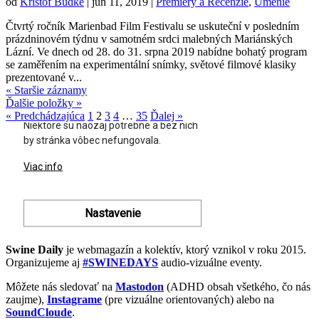
od
Krištof Budke
|
jún 11, 2019
|
Premiéry a Recenzie
,
Umenie
Čtvrtý ročník Marienbad Film Festivalu se uskuteční v posledním
prázdninovém týdnu v samotném srdci malebných Mariánských
Lázní. Ve dnech od 28. do 31. srpna 2019 nabídne bohatý program
se zaměřením na experimentální snímky, světové filmové klasiky
prezentované v...
« Staršie záznamy
Ďalšie položky »
« Predchádzajúca
1
2
3
4
…
35
Ďalej »
Swine Daily
je webmagazín a kolektív, ktorý vznikol v roku 2015.
Organizujeme aj
#SWINEDAYS
audio-vizuálne eventy.
Môžete nás sledovať na
Mastodon
(ADHD obsah všetkého, čo nás
zaujme),
Instagrame
(pre vizuálne orientovaných) alebo na
SoundCloude
.