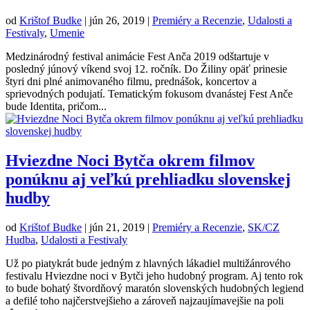
od
Krištof Budke
|
jún 26, 2019
|
Premiéry a Recenzie
,
Udalosti a
Festivaly
,
Umenie
Medzinárodný festival animácie Fest Anča 2019 odštartuje v
posledný júnový víkend svoj 12. ročník. Do Žiliny opäť prinesie
štyri dni plné animovaného filmu, prednášok, koncertov a
sprievodných podujatí. Tematickým fokusom dvanástej Fest Anče
bude Identita, pričom...
Hviezdne Noci Bytča okrem filmov
ponúknu aj veľkú prehliadku slovenskej
hudby
od
Krištof Budke
|
jún 21, 2019
|
Premiéry a Recenzie
,
SK/CZ
Hudba
,
Udalosti a Festivaly
Už po piatykrát bude jedným z hlavných lákadiel multižánrového
festivalu Hviezdne noci v Bytči jeho hudobný program. Aj tento rok
to bude bohatý štvordňový maratón slovenských hudobných legiend
a defilé toho najčerstvejšieho a zároveň najzaujímavejšie na poli