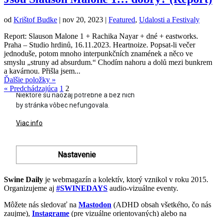
od
Krištof Budke
|
nov 20, 2023
|
Featured
,
Udalosti a Festivaly
Report: Slauson Malone 1 + Rachika Nayar + dné + eastworks.
Praha – Studio hrdinů, 16.11.2023. Heartnoize. Popsat-li večer
jednoduše, potom mnoho interpunkčních znamének a něco ve
smyslu „struny ad absurdum.“ Chodím nahoru a dolů mezi bunkrem
a kavárnou. Přišla jsem...
Ďalšie položky »
« Predchádzajúca
1
2
Swine Daily
je webmagazín a kolektív, ktorý vznikol v roku 2015.
Organizujeme aj
#SWINEDAYS
audio-vizuálne eventy.
Môžete nás sledovať na
Mastodon
(ADHD obsah všetkého, čo nás
zaujme),
Instagrame
(pre vizuálne orientovaných) alebo na