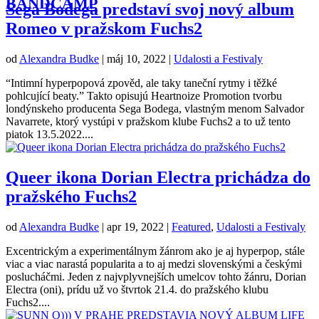
BANDCAMP
Sega Bodega predstaví svoj nový album
Romeo v pražskom Fuchs2
od
Alexandra Budke
|
máj 10, 2022
|
Udalosti a Festivaly
“Intimní hyperpopová zpověd, ale taky taneční rytmy i těžké
pohlcující beaty.” Takto opisujú Heartnoize Promotion tvorbu
londýnskeho producenta Sega Bodega, vlastným menom Salvador
Navarrete, ktorý vystúpi v pražskom klube Fuchs2 a to už tento
piatok 13.5.2022....
Queer ikona Dorian Electra prichádza do
pražského Fuchs2
od
Alexandra Budke
|
apr 19, 2022
|
Featured
,
Udalosti a Festivaly
Excentrickým a experimentálnym žánrom ako je aj hyperpop, stále
viac a viac narastá popularita a to aj medzi slovenskými a českými
poslucháčmi. Jeden z najvplyvnejších umelcov tohto žánru, Dorian
Electra (oni), prídu už vo štvrtok 21.4. do pražského klubu
Fuchs2....