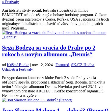
a Festivaly
Ani tridsiaty štvrtý ročník festivalu študentských filmov
FAMUFEST nebude ušetrený o bohatý hudobný program. Celkom
dvadsať osem interpretov z Česka, Poľska, USA i Japonska na troch
originálnych lokalitách bude baviť návštevníkov po dobu piatich
nocí. Program...
Sega Bodega sa vracia do Prahy po 2
rokoch s novým albumom „Dennis“
od
Krištof Budke
|
nov 12, 2024
|
Featured
,
SK/CZ Hudba
,
Udalosti a Festivaly
Po vypredanom koncerte v klube Fuchs2 sa do Prahy vracia
obľúbený spevák, producent a skladateľ Sega Bodega, tentokrát s
tretím štúdiovým albumom Dennis. Novinku predstaví 23.11. vo
vynovenom priestore ARCHA+. Keďže koncert opäť organizujú
Heartnoize a navyše v...
Jsou Slauson Malone 1… dobrý? (Report)