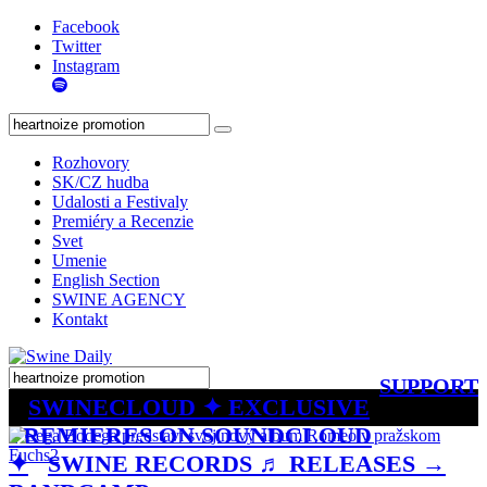
Facebook
Twitter
Instagram
Rozhovory
SK/CZ hudba
Udalosti a Festivaly
Premiéry a Recenzie
Svet
Umenie
English Section
SWINE AGENCY
Kontakt
SUPPORT
SWINECLOUD ✦ EXCLUSIVE
PREMIERES ON SOUNDCLOUD
✦
SWINE RECORDS ♬ RELEASES →