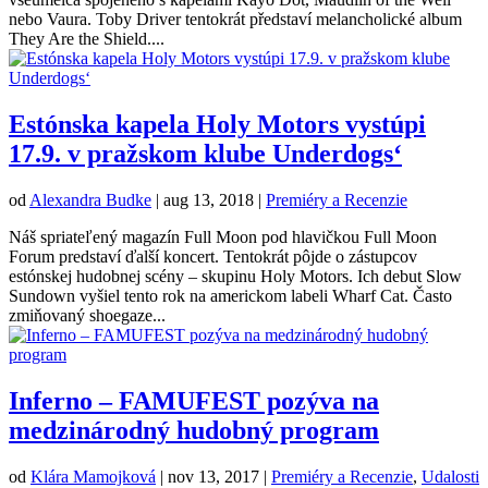
nebo Vaura. Toby Driver tentokrát představí melancholické album
They Are the Shield....
Estónska kapela Holy Motors vystúpi
17.9. v pražskom klube Underdogs‘
od
Alexandra Budke
|
aug 13, 2018
|
Premiéry a Recenzie
Náš spriateľený magazín Full Moon pod hlavičkou Full Moon
Forum predstaví ďalší koncert. Tentokrát pôjde o zástupcov
estónskej hudobnej scény – skupinu Holy Motors. Ich debut Slow
Sundown vyšiel tento rok na americkom labeli Wharf Cat. Často
zmiňovaný shoegaze...
Inferno – FAMUFEST pozýva na
medzinárodný hudobný program
od
Klára Mamojková
|
nov 13, 2017
|
Premiéry a Recenzie
,
Udalosti