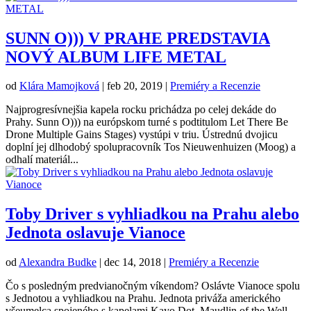
SUNN O))) V PRAHE PREDSTAVIA
NOVÝ ALBUM LIFE METAL
od
Klára Mamojková
|
feb 20, 2019
|
Premiéry a Recenzie
Najprogresívnejšia kapela rocku prichádza po celej dekáde do
Prahy. Sunn O))) na európskom turné s podtitulom Let There Be
Drone Multiple Gains Stages) vystúpi v triu. Ústrednú dvojicu
doplní jej dlhodobý spolupracovník Tos Nieuwenhuizen (Moog) a
odhalí materiál...
Toby Driver s vyhliadkou na Prahu alebo
Jednota oslavuje Vianoce
od
Alexandra Budke
|
dec 14, 2018
|
Premiéry a Recenzie
Čo s posledným predvianočným víkendom? Oslávte Vianoce spolu
s Jednotou a vyhliadkou na Prahu. Jednota priváža amerického
všeumelca spojeného s kapelami Kayo Dot, Maudlin of the Well